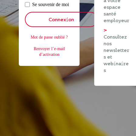
à votre
Se souvenir de moi
espace
santé
Connexion
employeur
>
Consultez
Mot de passe oublié ?
nos
Renvoyer l’e-mail
newsletter
d’activation
s et
webinaire
s